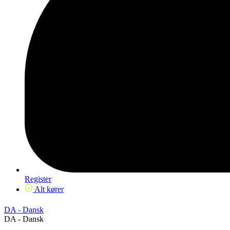
Register
Alt kører
DA - Dansk
DA - Dansk