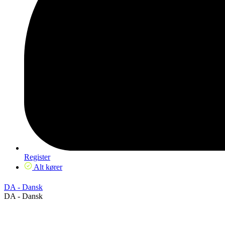
Register
Alt kører
DA - Dansk
DA - Dansk