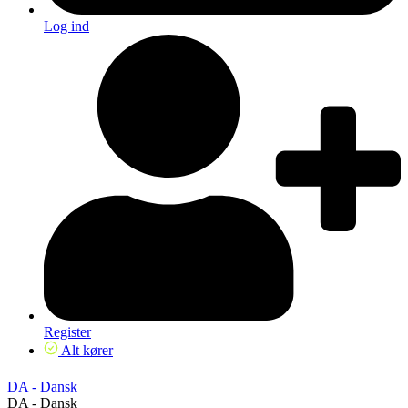
Log ind
Register
Alt kører
DA - Dansk
DA - Dansk